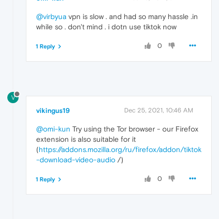
@virbyua
vpn is slow . and had so many hassle .in
while so . don't mind . i dotn use tiktok now
0
1 Reply
V
vikingus19
Dec 25, 2021, 10:46 AM
@omi-kun
Try using the Tor browser - our Firefox
extension is also suitable for it
(
https://addons.mozilla.org/ru/firefox/addon/tiktok
-download-video-audio
/)
0
1 Reply