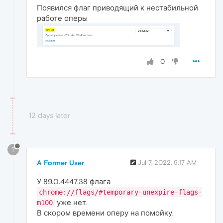
Появился флаг приводящий к нестабильной
работе оперы
0
12 days later
?
A Former User
Jul 7, 2022, 9:17 AM
У 89.0.4447.38 флага
chrome://flags/#temporary-unexpire-flags-
уже нет.
m100
В скором времени оперу на помойку.