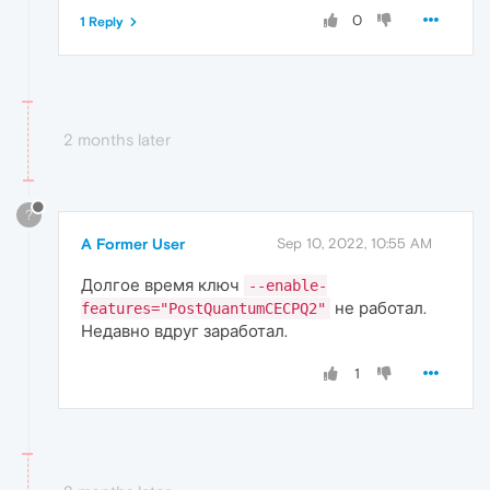
0
1 Reply
2 months later
?
A Former User
Sep 10, 2022, 10:55 AM
Долгое время ключ
--enable-
не работал.
features="PostQuantumCECPQ2"
Недавно вдруг заработал.
1