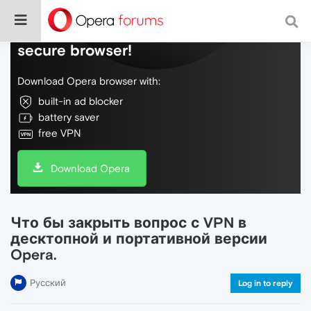
Do more on the web, with a fast and
secure browser!
Download Opera browser with:
built-in ad blocker
battery saver
free VPN
Download Opera
Что бы закрыть вопрос с VPN в
десктопной и портативной версии
Opera.
Русский
Log in to reply