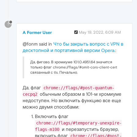
?
A Former User
May 19, 2022, 6:09 AM
@fonm said in
Что бы закрыть вопрос с VPN в
десктопной и портативной версии Opera.
:
Да, фигово. В хромиуме 101.0.4951.64 значится
только флаг chrome://flags/#omit-cors-client-cert
связанный с tls. Печально.
Да, флаг
chrome://flags/#post-quantum-
обычным образом в 101-м хромиуме
cecpq2
недоступен. Но включить функцию все еще
можно двумя способами:
Включить флаг
chrome://flags/#temporary-unexpire-
и перезапустить браузер,
flags-m100
включить флаг
chrome://flags/#post-