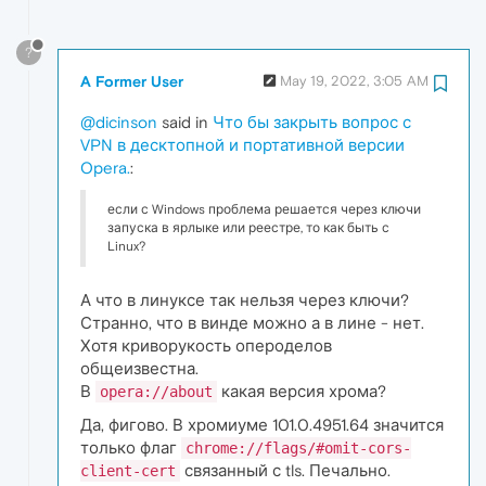
?
A Former User
May 19, 2022, 3:05 AM
@dicinson
said in
Что бы закрыть вопрос с
VPN в десктопной и портативной версии
Opera.
:
если с Windows проблема решается через ключи
запуска в ярлыке или реестре, то как быть с
Linux?
А что в линуксе так нельзя через ключи?
Странно, что в винде можно а в лине - нет.
Хотя криворукость опероделов
общеизвестна.
В
какая версия хрома?
opera://about
Да, фигово. В хромиуме 101.0.4951.64 значится
только флаг
chrome://flags/#omit-cors-
связанный с tls. Печально.
client-cert