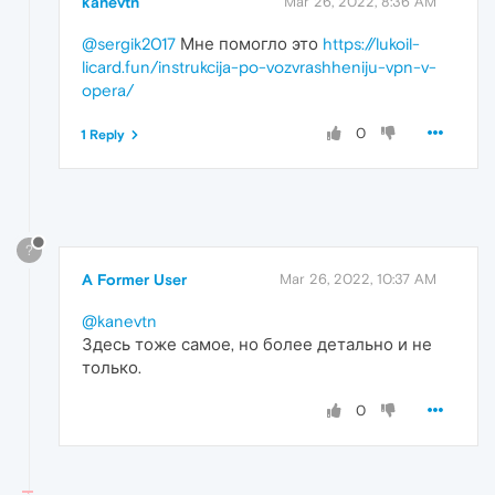
kanevtn
Mar 26, 2022, 8:36 AM
@sergik2017
Мне помогло это
https://lukoil-
licard.fun/instrukcija-po-vozvrashheniju-vpn-v-
opera/
0
1 Reply
?
A Former User
Mar 26, 2022, 10:37 AM
@kanevtn
Здесь тоже самое, но более детально и не
только.
0