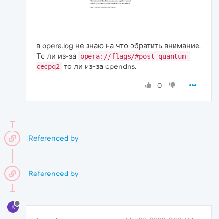
в opera.log не знаю на что обратить внимание.
То ли из-за
opera://flags/#post-quantum-
то ли из-за opendns.
cecpq2
0
Referenced by
Referenced by
K