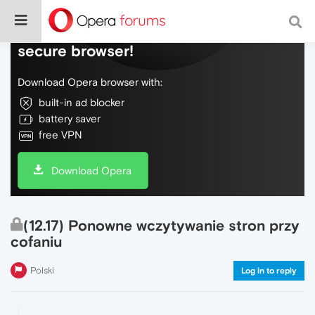
Do more on the web, with a fast and
secure browser!
Download Opera browser with:
built-in ad blocker
battery saver
free VPN
Download Opera
(12.17) Ponowne wczytywanie stron przy
cofaniu
Polski
Log in to reply