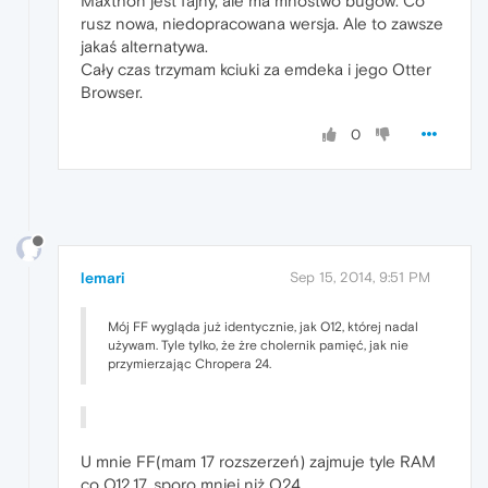
Maxthon jest fajny, ale ma mnóstwo bugów. Co
rusz nowa, niedopracowana wersja. Ale to zawsze
jakaś alternatywa.
Cały czas trzymam kciuki za emdeka i jego Otter
Browser.
0
lemari
Sep 15, 2014, 9:51 PM
Mój FF wygląda już identycznie, jak O12, której nadal
używam. Tyle tylko, że żre cholernik pamięć, jak nie
przymierzając Chropera 24.
U mnie FF(mam 17 rozszerzeń) zajmuje tyle RAM
co O12.17, sporo mniej niż O24.