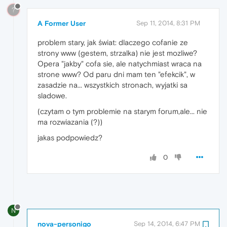
?
A Former User
Sep 11, 2014, 8:31 PM
problem stary, jak świat: dlaczego cofanie ze
strony www (gestem, strzalka) nie jest mozliwe?
Opera "jakby" cofa sie, ale natychmiast wraca na
strone www? Od paru dni mam ten "efekcik", w
zasadzie na... wszystkich stronach, wyjatki sa
sladowe.
(czytam o tym problemie na starym forum,ale... nie
ma rozwiazania (?))
jakas podpowiedz?
0
N
nova-personigo
Sep 14, 2014, 6:47 PM