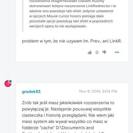
rozszerzenia ImagePreviewer czasem musimy
doinstalować kolejne rozszerzenie LinkRedirector i to
właśnie ono powoduje taki efekt Jedynie ustawienie
w opcjach Mouse cursor hovers pomaga dwie
pozostałe opcje powodują taki efekt w poprzednich
wersjach opery to nie występowało.
problem w tym, że nie uzywam Im. Prev., ani LinkR.
0
G
gradek83
Nov 9, 2014, 9:04 PM
Zrób tak jeśli masz jakiekolwiek rozszerzenia to
powyłączaj je. Następnie pousuwaj wszystkie
ciasteczka i historię przeglądarki. Nie wiem jaki
masz system ale wywal wszystko co masz w
folderze "cache" D:\Documents and