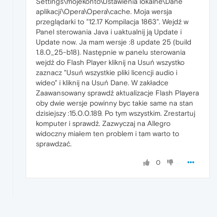
Settings\mojekonto\Ustawienia lokalne\Dane
aplikacji\Opera\Opera\cache. Moja wersja
przeglądarki to "12.17 Kompilacja 1863". Wejdź w
Panel sterowania Java i uaktualnij ją Update i
Update now. Ja mam wersje :8 update 25 (build
1.8.0_25-b18). Następnie w panelu sterowania
wejdź do Flash Player kliknij na Usuń wszystko
zaznacz "Usuń wszystkie pliki licencji audio i
wideo" i kliknij na Usuń Dane. W zakładce
Zaawansowany sprawdź aktualizacje Flash Playera
oby dwie wersje powinny byc takie same na stan
dzisiejszy :15.0.0.189. Po tym wszystkim. Zrestartuj
komputer i sprawdź. Zazwyczaj na Allegro
widoczny miałem ten problem i tam warto to
sprawdzać.
0