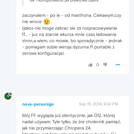
tak > konfigurowalna, jak prawdziwa Opera.
zaczynalem - po ie - od maxthona. Ciekawym,czy
nie wroce
(jakos nie moge zabrac sie za rozpracowywanie
ff... - juz na starcie wkurza mnie czas ładowania
stron,a wiem, co mowie, bo sporadycznie - jednak
- pomagam sobie wersja dyzurna ff portable z
zerowa konfiguracja)
0
N
nova-personigo
Sep 15, 2014, 9:24 PM
Mój FF wygląda już identycznie, jak O12, której
nadal używam. Tyle tylko, że żre cholernik pamięć,
jak nie przymierzając Chropera 24.