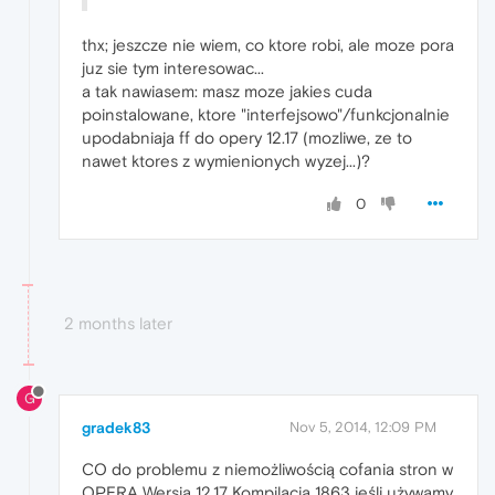
thx; jeszcze nie wiem, co ktore robi, ale moze pora
juz sie tym interesowac...
a tak nawiasem: masz moze jakies cuda
poinstalowane, ktore "interfejsowo"/funkcjonalnie
upodabniaja ff do opery 12.17 (mozliwe, ze to
nawet ktores z wymienionych wyzej...)?
0
2 months later
G
gradek83
Nov 5, 2014, 12:09 PM
CO do problemu z niemożliwością cofania stron w
OPERA Wersja 12.17 Kompilacja 1863 jeśli używamy