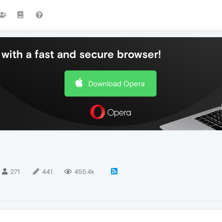
with a fast and secure browser!
Download Opera
271
441
455.4k