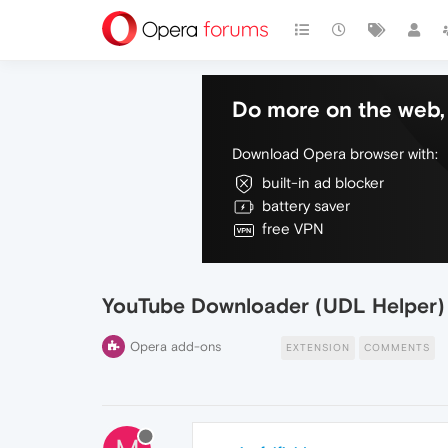
Do more on the web, 
Download Opera browser with:
built-in ad blocker
battery saver
free VPN
YouTube Downloader (UDL Helper)
Opera add-ons
EXTENSION
COMMENTS