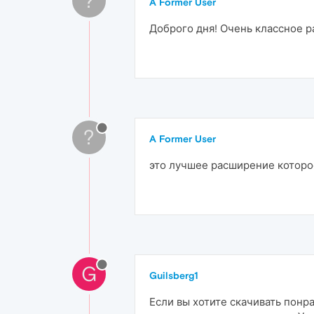
?
A Former User
Доброго дня! Очень классное р
?
A Former User
это лучшее расширение которое
G
Guilsberg1
Если вы хотите скачивать понр