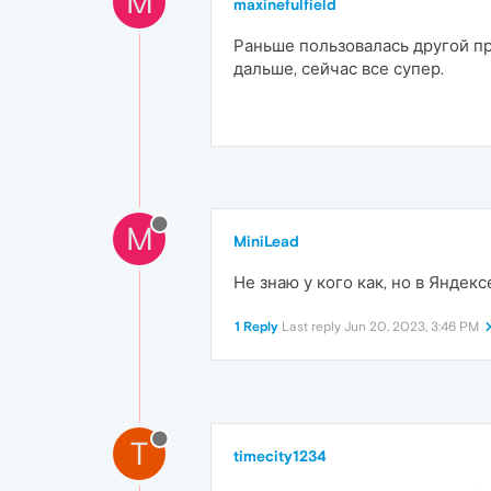
M
maxinefulfield
Раньше пользовалась другой пр
дальше, сейчас все супер.
M
MiniLead
Не знаю у кого как, но в Янде
1 Reply
Last reply
Jun 20, 2023, 3:46 PM
T
timecity1234