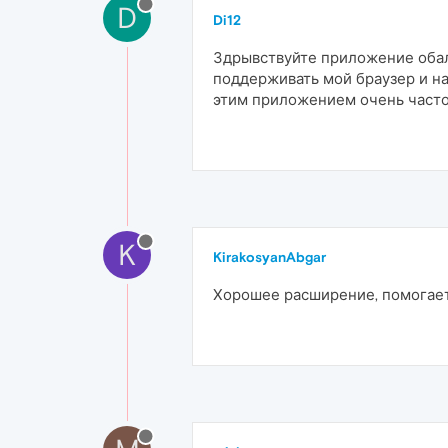
D
Di12
Здрывствуйте приложение обалд
поддерживать мой браузер и н
этим приложением очень часто 
K
KirakosyanAbgar
Хорошее расширение, помогае