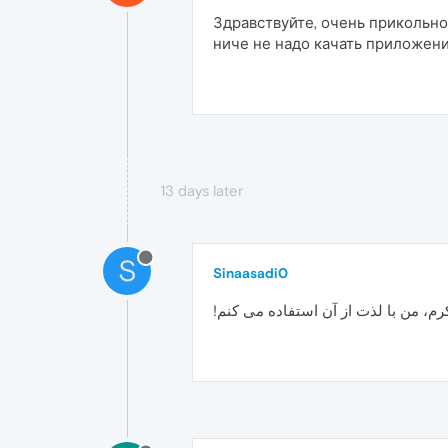
Здравствуйте, очень прикольно
ниче не надо качать приложен
13 days later
S
Sinaasadi0
شکرم، من با لذت از آن استفاده می کنم