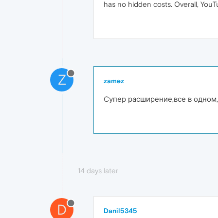
has no hidden costs. Overall, YouT
Z
zamez
Cупер расширение,все в одном,
14 days later
D
Danil5345