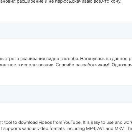
ановил расширение и не парюсь,скачиваю всё,что хочу.
ыстрого скачивания видео с ютюба. Наткнулась на данное р
онятное в использовании. Спасибо разработчикам!! Однозна
 tool to download videos from YouTube. It is easy to use and works
. It supports various video formats, including MP4, AVI, and MKV. T