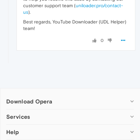
customer support team (
uniloader.pro/contact-
us
).
Best regards, YouTube Downloader (UDL Helper)
team!
0
Download Opera
Computer browsers
Services
Opera for Windows
Help
Add-ons
Opera for Mac
Opera account