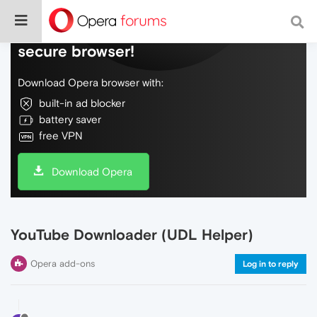
Do more on the web, with a fast and
secure browser!
Download Opera browser with:
built-in ad blocker
battery saver
free VPN
Download Opera
YouTube Downloader (UDL Helper)
Opera add-ons
Log in to reply