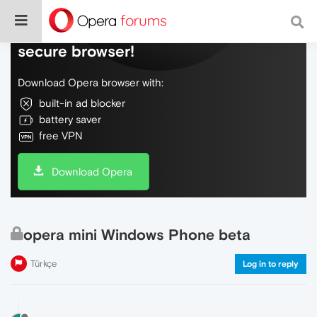
Do more on the web, with a fast and
secure browser!
Download Opera browser with:
built-in ad blocker
battery saver
free VPN
Download Opera
opera mini Windows Phone beta
Türkçe
Log in to reply