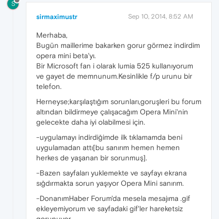
S
sirmaximustr
Sep 10, 2014, 8:52 AM
Merhaba,
Bugün maillerime bakarken gorur görmez indirdim
opera mini beta'yı.
Bir Microsoft fan i olarak lumia 525 kullanıyorum
ve gayet de memnunum.Kesinlikle f/p urunu bir
telefon.
Herneyse;karşılaştığım sorunları,goruşleri bu forum
altından bildirmeye çalışacağım Opera Mini'nin
gelecekte daha iyi olabilmesi için.
-uygulamayı indirdiğimde ilk tıklamamda beni
uygulamadan attı[bu sanırım hemen hemen
herkes de yaşanan bir sorunmuş].
-Bazen sayfaları yuklemekte ve sayfayı ekrana
sığdırmakta sorun yaşıyor Opera Mini sanırım.
-DonanımHaber Forum'da mesela mesajıma .gif
ekleyemiyorum ve sayfadaki gif'ler hareketsiz
gorunuyor.