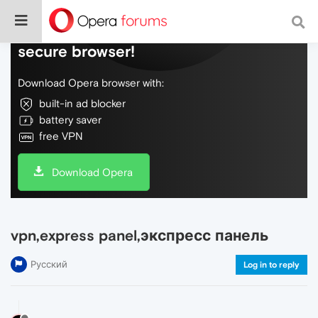
Do more on the web, with a fast and
secure browser!
Download Opera browser with:
built-in ad blocker
battery saver
free VPN
Download Opera
vpn,express panel,экспресс панель
Русский
Log in to reply