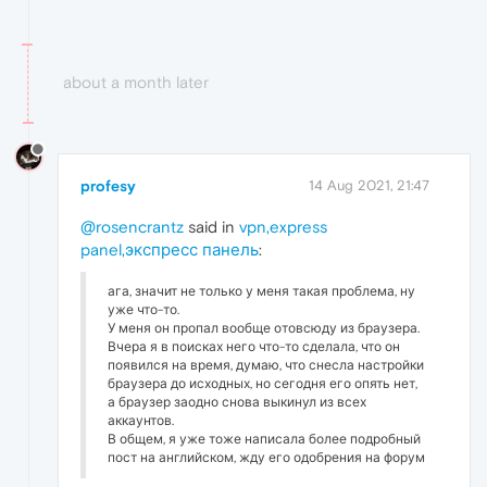
about a month later
profesy
14 Aug 2021, 21:47
@rosencrantz
said in
vpn,express
panel,экспресс панель
:
ага, значит не только у меня такая проблема, ну
уже что-то.
У меня он пропал вообще отовсюду из браузера.
Вчера я в поисках него что-то сделала, что он
появился на время, думаю, что снесла настройки
браузера до исходных, но сегодня его опять нет,
а браузер заодно снова выкинул из всех
аккаунтов.
В общем, я уже тоже написала более подробный
пост на английском, жду его одобрения на форум