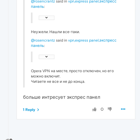
@rosencrantz
said in
vpn,express panel,экспресс
панель
:
Неужели. Нашли все-таки.
@rosencrantz
said in
vpn,express panel,экспресс
панель
:
Opera VPN на месте, просто отключен, но его
можно включит.
Читаете не все и не до конца.
больше интресует экспрес панел
0
1 Reply