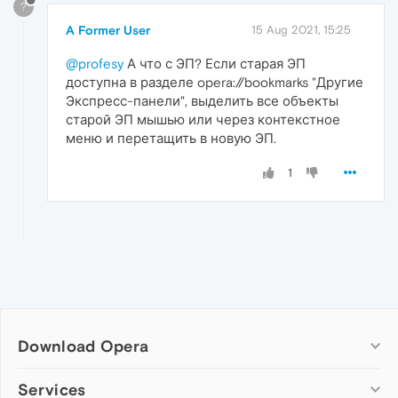
?
A Former User
15 Aug 2021, 15:25
@profesy
А что с ЭП? Если старая ЭП
доступна в разделе opera://bookmarks "Другие
Экспресс-панели", выделить все объекты
старой ЭП мышью или через контекстное
меню и перетащить в новую ЭП.
1
Download Opera
Computer browsers
Services