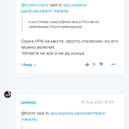
@rosencrantz
said in
vpn,express
panel,экспресс панель
:
и это Опера сама убрала впн в России по
требованию Роспотребнадзора
Opera VPN на месте, просто отключен, но его
можно включит.
Читаете не все и не до конца.
0
1 Reply
profesy
15 Aug 2021, 15:08
@fonm said in
vpn,express panel,экспресс
панель
: