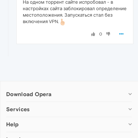
На одном торрент сайте испробовал - в
настройках сайта заблокировал определение
местоположения. Запускаться стал без
включения VPN.
0
Download Opera
Computer browsers
Services
Opera for Windows
Help
Add-ons
Opera for Mac
Opera account
Opera for Linux