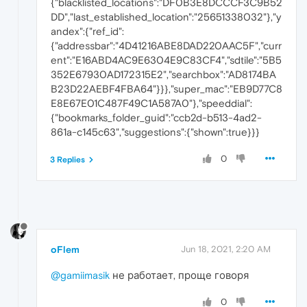
{"blacklisted_locations":"DF0B3E8DCCCF3C9B52
DD","last_established_location":"25651338032"},"y
andex":{"ref_id":
{"addressbar":"4D41216ABE8DAD220AAC5F","curr
ent":"E16ABD4AC9E6304E9C83CF4","sdtile":"5B5
352E67930AD172315E2","searchbox":"AD8174BA
B23D22AEBF4FBA64"}}},"super_mac":"EB9D77C8
E8E67E01C487F49C1A587A0"},"speeddial":
{"bookmarks_folder_guid":"ccb2d-b513-4ad2-
861a-c145c63","suggestions":{"shown":true}}}
0
3 Replies
oFlem
Jun 18, 2021, 2:20 AM
@gamiimasik
не работает, проще говоря
0