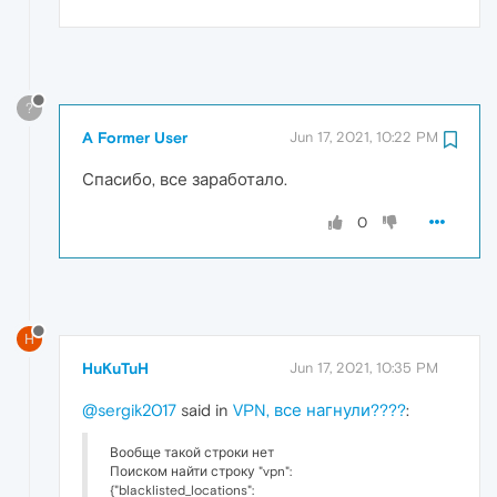
?
A Former User
Jun 17, 2021, 10:22 PM
Спасибо, все заработало.
0
H
HuKuTuH
Jun 17, 2021, 10:35 PM
@sergik2017
said in
VPN, все нагнули????
:
Вообще такой строки нет
Поиском найти строку "vpn":
{"blacklisted_locations":