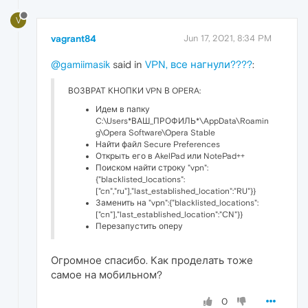
V
vagrant84
Jun 17, 2021, 8:34 PM
@gamiimasik
said in
VPN, все нагнули????
:
ВОЗВРАТ КНОПКИ VPN В OPERA:
Идем в папку
C:\Users*ВАШ_ПРОФИЛЬ*\AppData\Roamin
g\Opera Software\Opera Stable
Найти файл Secure Preferences
Открыть его в AkelPad или NotePad++
Поиском найти строку "vpn":
{"blacklisted_locations":
["cn","ru"],"last_established_location":"RU"}}
Заменить на "vpn":{"blacklisted_locations":
["cn"],"last_established_location":"CN"}}
Перезапустить оперу
Огромное спасибо. Как проделать тоже
самое на мобильном?
0