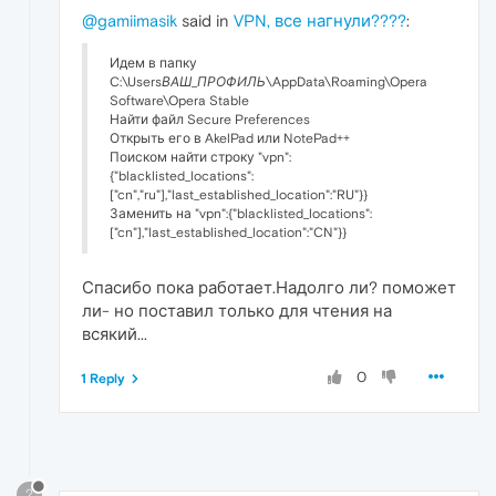
@gamiimasik
said in
VPN, все нагнули????
:
Идем в папку
C:\Users
ВАШ_ПРОФИЛЬ
\AppData\Roaming\Opera
Software\Opera Stable
Найти файл Secure Preferences
Открыть его в AkelPad или NotePad++
Поиском найти строку "vpn":
{"blacklisted_locations":
["cn","ru"],"last_established_location":"RU"}}
Заменить на "vpn":{"blacklisted_locations":
["cn"],"last_established_location":"CN"}}
Спасибо пока работает.Надолго ли? поможет
ли- но поставил только для чтения на
всякий...
0
1 Reply
?