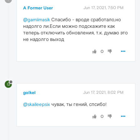
A Former User
Jun 17, 2021, 7:50 PM
@gamiimasik
Спасибо - вроде сработало,но
надолго ли.Если можно подскажите как
теперь отключить обновления, т.к. думаю это
не надолго выход
0
G
golkel
Jun 17, 2021, 8:02 PM
@skaileepsix
чувак, ты гений, спсибо!
0