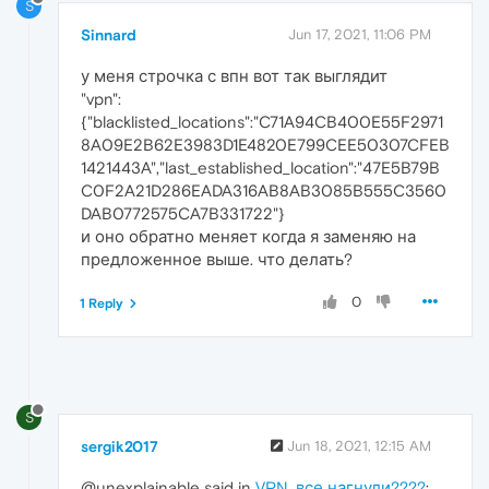
S
Sinnard
Jun 17, 2021, 11:06 PM
у меня строчка с впн вот так выглядит
"vpn":
{"blacklisted_locations":"C71A94CB400E55F2971
8A09E2B62E3983D1E4820E799CEE50307CFEB
1421443A","last_established_location":"47E5B79B
C0F2A21D286EADA316AB8AB3085B555C3560
DAB0772575CA7B331722"}
и оно обратно меняет когда я заменяю на
предложенное выше. что делать?
0
1 Reply
S
sergik2017
Jun 18, 2021, 12:15 AM
@unexplainable said in
VPN, все нагнули????
: