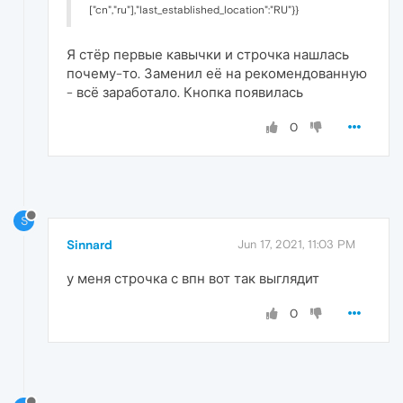
["cn","ru"],"last_established_location":"RU"}}
Я стёр первые кавычки и строчка нашлась
почему-то. Заменил её на рекомендованную
- всё заработало. Кнопка появилась
0
S
Sinnard
Jun 17, 2021, 11:03 PM
у меня строчка с впн вот так выглядит
0