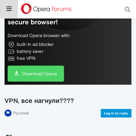
Do more on the web, with a fast and
secure browser!
Download Opera browser with:
built-in ad blocker
battery saver
free VPN
Download Opera
VPN, все нагнули????
Русский
Log in to reply