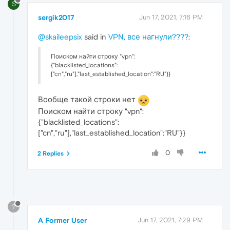
S
sergik2017
Jun 17, 2021, 7:16 PM
@skaileepsix
said in
VPN, все нагнули????
:
Поиском найти строку "vpn":
{"blacklisted_locations":
["cn","ru"],"last_established_location":"RU"}}
Вообще такой строки нет
Поиском найти строку "vpn":
{"blacklisted_locations":
["cn","ru"],"last_established_location":"RU"}}
0
2 Replies
?
A Former User
Jun 17, 2021, 7:29 PM