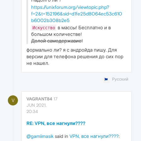
https://unixforum.org/viewtopic.php?
f=2&t=152196&sid=d1fe25d8064ec53c610
b6002b308b2e5
в массы! Бесплатно и в
Искусство
большом количестве!
Долой самодержавие!
формально ли? я с андройда пишу. Для
версии для телефона решения до сих пор
не нашел.
Русский
VAGRANT84
17
V
JUN 2021,
20:34
RE: VPN, все нагнули????
@gamiimasik
said in
VPN, все нагнули????
: