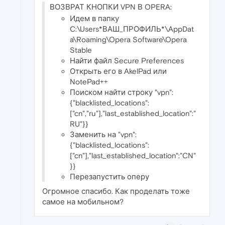
ВОЗВРАТ КНОПКИ VPN В OPERA:
Идем в папку
C:\Users*ВАШ_ПРОФИЛЬ*\AppDat
a\Roaming\Opera Software\Opera
Stable
Найти файл Secure Preferences
Открыть его в AkelPad или
NotePad++
Поиском найти строку "vpn":
{"blacklisted_locations":
["cn","ru"],"last_established_location":"
RU"}}
Заменить на "vpn":
{"blacklisted_locations":
["cn"],"last_established_location":"CN"
}}
Перезапустить оперу
Огромное спасибо. Как проделать тоже
самое на мобильном?