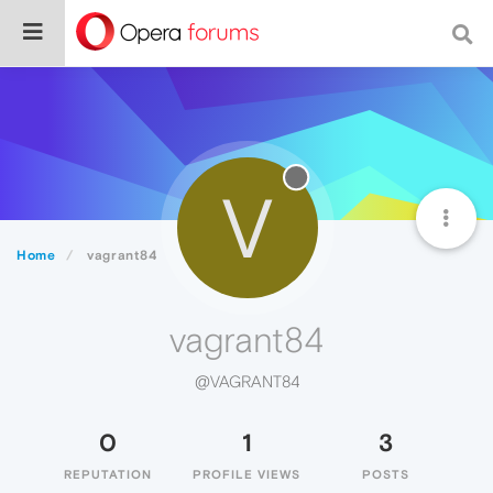
V
Home
vagrant84
vagrant84
@VAGRANT84
0
1
3
REPUTATION
PROFILE VIEWS
POSTS