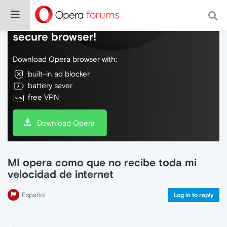
Do more on the web, with a fast and
secure browser!
Download Opera browser with:
built-in ad blocker
battery saver
free VPN
Download Opera
MI opera como que no recibe toda mi
velocidad de internet
Español
Log in to reply