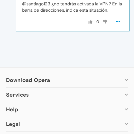
@santiago123 ¿no tendrás activada la VPN? En la
barra de direcciones, indica esta situación.
0
Download Opera
Computer browsers
Services
Opera for Windows
Help
Add-ons
Opera for Mac
Opera account
Opera for Linux
Legal
Wallpapers
Help & support
Opera beta version
Opera Ads
Opera blogs
Opera USB