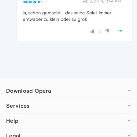
isireiterin
Sep 5, 2014, 11:44 AM
ja, schon gemacht - das selbe Spiel, immer
entweder zu klein oder zu groß
0
Download Opera
Computer browsers
Services
Opera for Windows
Help
Add-ons
Opera for Mac
Opera account
Opera for Linux
Legal
Wallpapers
Help & support
Opera beta version