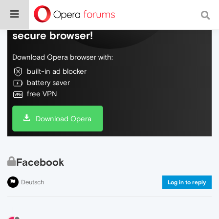
Do more on the web, with a fast and
secure browser!
Download Opera browser with:
built-in ad blocker
battery saver
free VPN
Download Opera
Facebook
Deutsch
Log in to reply