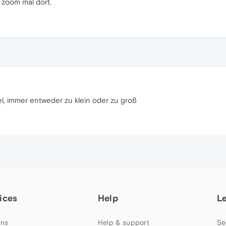
zoom mal dort.
el, immer entweder zu klein oder zu groß
ices
Help
L
ns
Help & support
Se