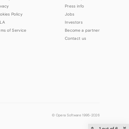
ivacy
Press info
okies Policy
Jobs
LA
Investors
rms of Service
Become a partner
Contact us
© Opera Software 1995-
2026
1 out of 6