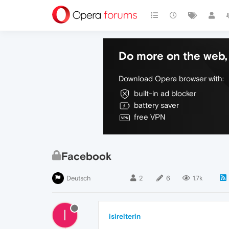
Do more on the web, 
Download Opera browser with:
built-in ad blocker
battery saver
free VPN
Facebook
Deutsch
2
6
1.7k
I
isireiterin