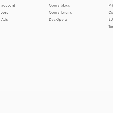
 account
Opera blogs
Pr
apers
Opera forums
Co
 Ads
Dev.Opera
EU
Te