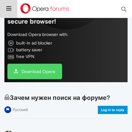
Do more on the web, with a fast and
secure browser!
Download Opera browser with:
built-in ad blocker
battery saver
free VPN
Download Opera
Зачем нужен поиск на форуме?
Русский
Log in to reply