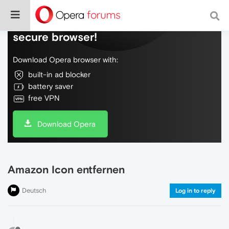
Do more on the web, with a fast and
secure browser!
Download Opera browser with:
built-in ad blocker
battery saver
free VPN
Download Opera
Amazon Icon entfernen
Deutsch
Log in to reply