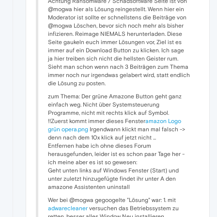
Achtung Ransomware / Schadsoftware Seite ist von
@mogwa hier als Lösung reingestellt. Wenn hier ein
Moderator ist sollte er schnellstens die Beiträge von
@mogwa Löschen, bevor sich noch mehr als bisher
infizieren. Reimage NIEMALS herunterladen. Diese
Seite gaukeln euch immer Lösungen vor, Ziel ist es
immer auf ein Download Button zu klicken. Ich sage
ja hier treiben sich nicht die hellsten Geister rum.
Sieht man schon wenn nach 3 Beiträgen zum Thema
immer noch nur irgendwas gelabert wird, statt endlich
die Lösung zu posten.
zum Thema: Der grüne Amazone Button geht ganz
einfach weg. Nicht über Systemsteuerung
Programme, nicht mit rechts klick auf Symbol.
!!Zuerst kommt immer dieses Fenster
amazon Logo
grün opera.png
Irgendwann klickt man mal falsch ->
denn nach dem 10x klick auf jetzt nicht ...
Entfernen habe ich ohne dieses Forum
herausgefunden, leider ist es schon paar Tage her -
ich meine aber es ist so gewesen:
Geht unten links auf Windows Fenster (Start) und
unter zuletzt hinzugefügte findet ihr unter A den
amazone Assistenten uninstall
Wer bei @mogwa gegoogelte "Lösung" war: 1. mit
adwarecleaner
versuchen das Betriebssystem zu
retten, besser alles Window Neu installieren.