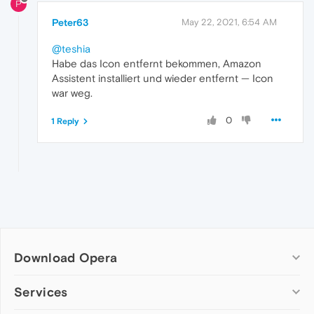
P
Peter63
May 22, 2021, 6:54 AM
@teshia
Habe das Icon entfernt bekommen, Amazon
Assistent installiert und wieder entfernt — Icon
war weg.
0
1 Reply
Download Opera
Computer browsers
Services
Opera for Windows