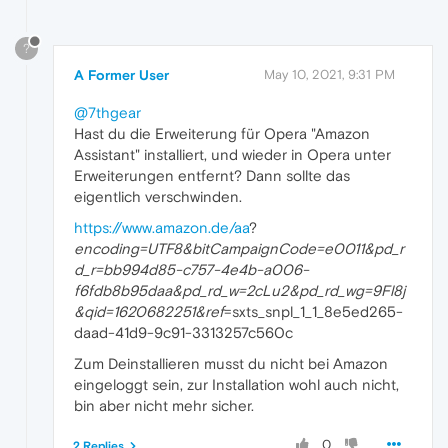
?
A Former User
May 10, 2021, 9:31 PM
@7thgear
Hast du die Erweiterung für Opera "Amazon
Assistant" installiert, und wieder in Opera unter
Erweiterungen entfernt? Dann sollte das
eigentlich verschwinden.
https://www.amazon.de/aa
?
encoding=UTF8&bitCampaignCode=e0011&pd_r
d_r=bb994d85-c757-4e4b-a006-
f6fdb8b95daa&pd_rd_w=2cLu2&pd_rd_wg=9Fl8j
&qid=1620682251&ref
=sxts_snpl_1_1_8e5ed265-
daad-41d9-9c91-3313257c560c
Zum Deinstallieren musst du nicht bei Amazon
eingeloggt sein, zur Installation wohl auch nicht,
bin aber nicht mehr sicher.
0
2 Replies