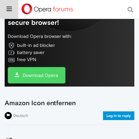
Do more on the web, with a fast and
secure browser!
Download Opera browser with:
built-in ad blocker
battery saver
free VPN
Download Opera
Amazon Icon entfernen
Deutsch
Log in to reply