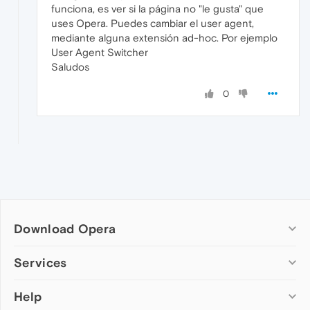
funciona, es ver si la página no "le gusta" que
uses Opera. Puedes cambiar el user agent,
mediante alguna extensión ad-hoc. Por ejemplo
User Agent Switcher
Saludos
0
Download Opera
Computer browsers
Services
Opera for Windows
Help
Add-ons
Opera for Mac