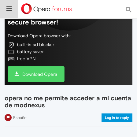
Do more on the web, with a fast and
secure browser!
Download Opera browser with:
built-in ad blocker
battery saver
free VPN
Download Opera
opera no me permite acceder a mi cuenta
de modnexus
Español
Log in to reply