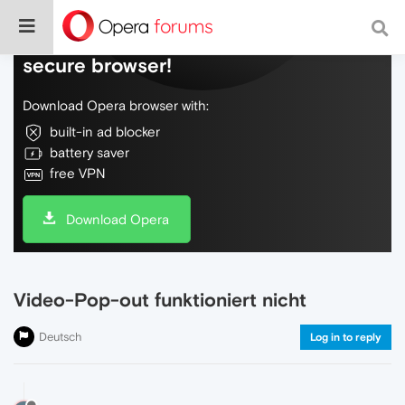
Do more on the web, with a fast and
secure browser!
Download Opera browser with:
built-in ad blocker
battery saver
free VPN
Download Opera
Video-Pop-out funktioniert nicht
Deutsch
Log in to reply