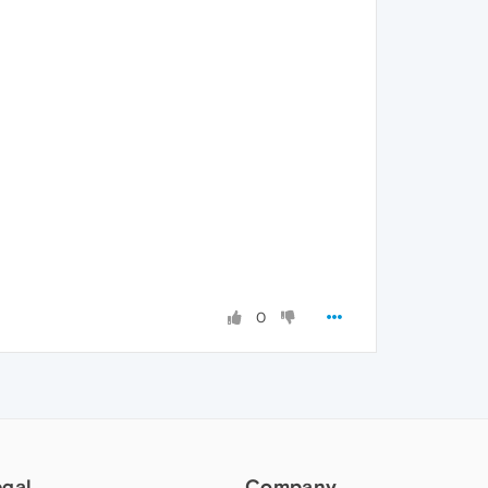
0
egal
Company