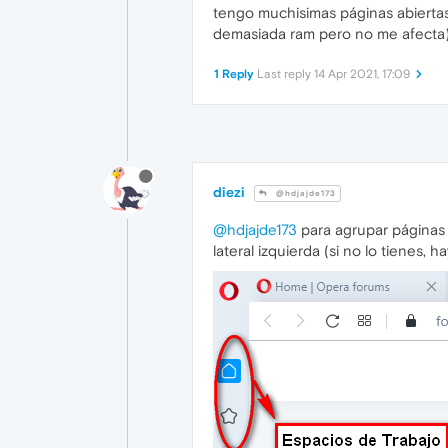
tengo muchisimas páginas abiertas
demasiada ram pero no me afecta
1 Reply
Last reply
14 Apr 2021, 17:09
diezi
@hdjajde173
@hdjajde173
para agrupar páginas a
lateral izquierda (si no lo tienes, 