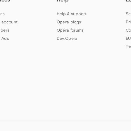
ns
Help & support
Se
 account
Opera blogs
Pr
apers
Opera forums
Co
 Ads
Dev.Opera
EU
Te