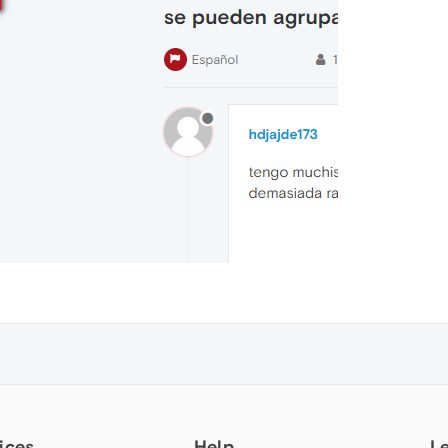
ices
Help
L