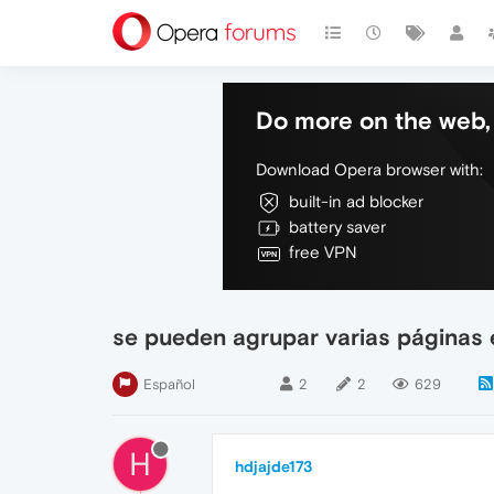
Do more on the web, 
Download Opera browser with:
built-in ad blocker
battery saver
free VPN
se pueden agrupar varias páginas 
Español
2
2
629
H
hdjajde173