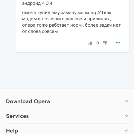
андройд 4,0,4
нынче купил ему замену samsung A11 как
модем и позвонить дешево и прилично ,
опера тоже работает норм , более задач нет
от слова совсем
0
Download Opera
Computer browsers
Services
Opera for Windows
Help
Add-ons
Opera for Mac