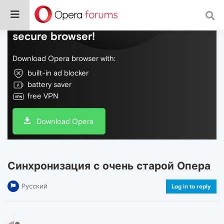
Do more on the web, with a fast and
secure browser!
Download Opera browser with:
built-in ad blocker
battery saver
free VPN
Download Opera
Синхронизация с очень старой Опера
Русский
Log in to reply