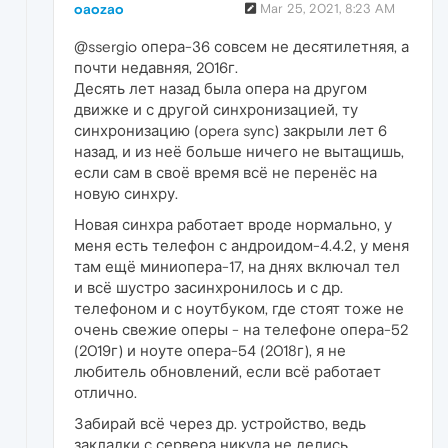
oaozao
Mar 25, 2021, 8:23 AM
@ssergio опера-36 совсем не десятилетняя, а
почти недавняя, 2016г.
Десять лет назад была опера на другом
движке и с другой синхронизацией, ту
синхронизацию (opera sync) закрыли лет 6
назад, и из неё больше ничего не вытащишь,
если сам в своё время всё не перенёс на
новую синхру.
Новая синхра работает вроде нормально, у
меня есть телефон с андроидом-4.4.2, у меня
там ещё миниопера-17, на днях включал тел
и всё шустро засинхронилось и с др.
телефоном и с ноутбуком, где стоят тоже не
очень свежие оперы - на телефоне опера-52
(2019г) и ноуте опера-54 (2018г), я не
любитель обновлений, если всё работает
отлично.
Забирай всё через др. устройство, ведь
закладки с сервера никуда не делись.