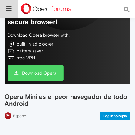
Do more on the web, with a fast and
secure browser!
Download Opera browser with:
built-in ad blocker
battery saver
free VPN
Download Opera
Opera Mini es el peor navegador de todo
Android
Español
Log in to reply