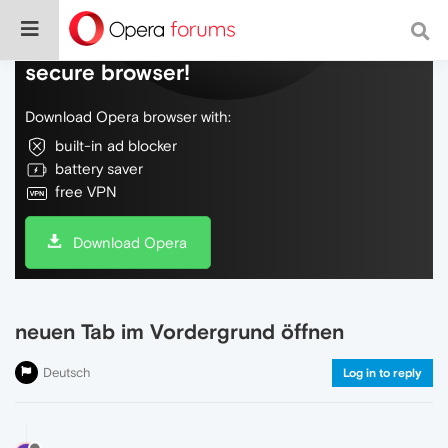
Do more on the web, with a fast and
secure browser!
Download Opera browser with:
built-in ad blocker
battery saver
free VPN
Download Opera
neuen Tab im Vordergrund öffnen
Deutsch
Log in to reply