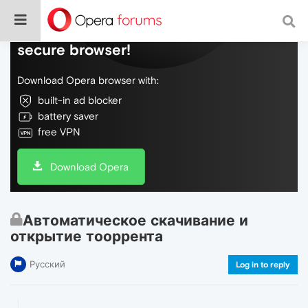
Do more on the web, with a fast and
secure browser!
Download Opera browser with:
built-in ad blocker
battery saver
free VPN
Download Opera
Автоматическое скачивание и
открытие тооррента
Русский
Log in to reply