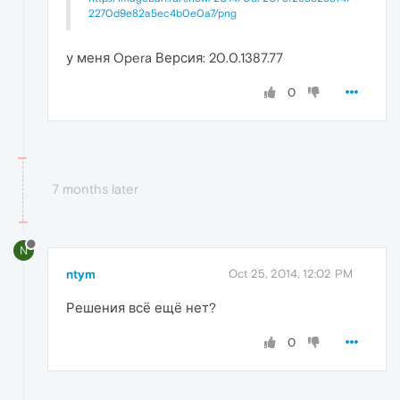
2270d9e82a5ec4b0e0a7/png
у меня Opera Версия: 20.0.1387.77
0
7 months later
N
ntym
Oct 25, 2014, 12:02 PM
Решения всё ещё нет?
0