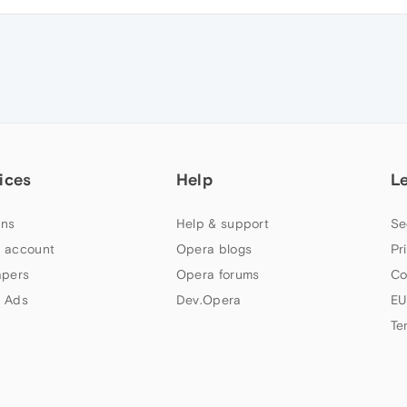
ices
Help
L
ns
Help & support
Se
 account
Opera blogs
Pr
apers
Opera forums
Co
 Ads
Dev.Opera
EU
Te