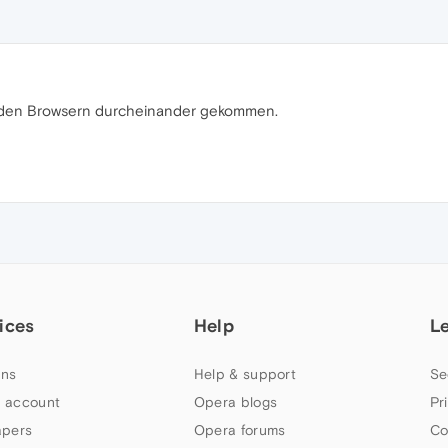
it den Browsern durcheinander gekommen.
ices
Help
L
ns
Help & support
Se
 account
Opera blogs
Pr
apers
Opera forums
Co