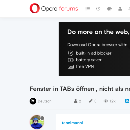
Do more on the web, 
Download Opera browser with:
built-in ad blocker
battery saver
free VPN
Fenster in TABs öffnen , nicht als 
Deutsch
2
3
1.2k
tannimanni