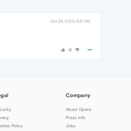
Oct 25, 2020, 9:21 AM
0
egal
Company
curity
About Opera
ivacy
Press info
okies Policy
Jobs