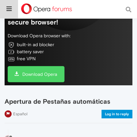
Do more on the web, with a fast and
secure browser!
Download Opera browser with:
built-in ad blocker
battery saver
free VPN
Download Opera
Apertura de Pestañas automáticas
Español
Log in to reply