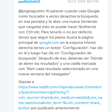
ped0s0n0r0
Oct 8, 2024, 9:01 PM
@jorgeagustinv Al parecer cuando usas Google
como buscador a veces desactiva la búsqueda
en esa pestaña y te abre una nueva (teniendo
que cargarla) esto se puede hacer fácilmente
con Ctrl+clic. Para tenerlo o no por defecto
tienes que seguir los pasos: busca la página
principal de
google.com
en la esquina inferior
derecha tienes un botón "Configuración", haz clic
en él y luego haz clic en "Configuración de
búsqueda". Después de eso, deberías ver "Dónde
se abren los resultados" y una casilla marcada
con "Abrir cada resultado seleccionado en una
nueva ventana del navegador"
Gracias a
https://www.reddit.com/r/operabrowser/comment
s/jxwiz4/comment/gd0e3zy/?
utm_source=share&utm_medium=web3x&utm_na
me=web3xcss&utm_term=1&utm_content=share_
button
por publicarlo anteriormente