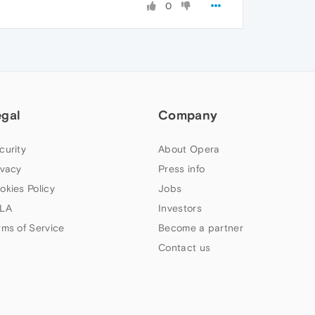
0
egal
Company
curity
About Opera
ivacy
Press info
okies Policy
Jobs
LA
Investors
rms of Service
Become a partner
Contact us