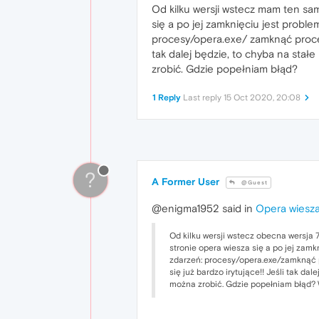
Od kilku wersji wstecz mam ten sam
się a po jej zamknięciu jest prob
procesy/opera.exe/ zamknąć proces.
tak dalej będzie, to chyba na sta
zrobić. Gdzie popełniam błąd?
1 Reply
Last reply
15 Oct 2020, 20:08
?
A Former User
@Guest
@enigma1952 said in
Opera wiesza
Od kilku wersji wstecz obecna wersja 7
stronie opera wiesza się a po jej zam
zdarzeń: procesy/opera.exe/zamknąć pr
się już bardzo irytujące!! Jeśli tak d
można zrobić. Gdzie popełniam błąd? 