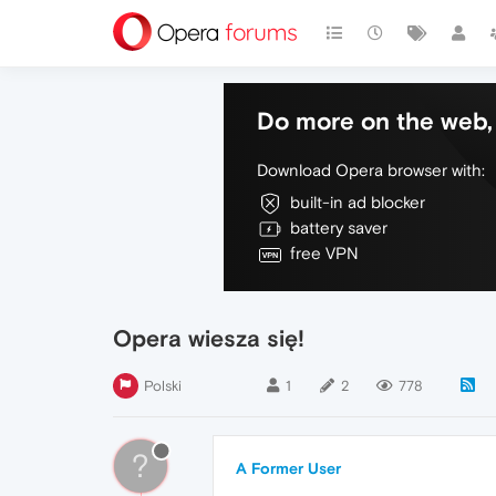
Do more on the web, 
Download Opera browser with:
built-in ad blocker
battery saver
free VPN
Opera wiesza się!
Polski
1
2
778
?
A Former User