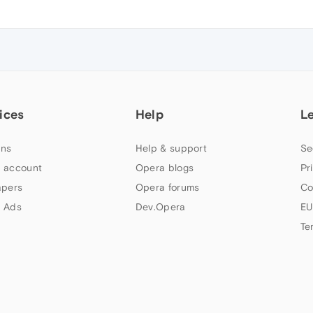
ices
Help
L
ns
Help & support
Se
 account
Opera blogs
Pr
apers
Opera forums
Co
 Ads
Dev.Opera
EU
Te