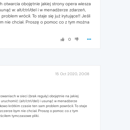
h otwarcia obojętnie jakiej strony opera wiesza
nąć w: alt/ctrl/del i w menadżerze zdarzeń,
lem wrócił. To staje się już irytujące!! Jeśli
bym nie chciał. Proszę o pomoc co z tym można
0
15 Oct 2020, 20:08
owaniach w sieci (brak reguły) obojętnie na jakiej
uruchomić: (alt/ctrl/del) i usunąć w menadżerze
owo krótkim czasie ten sam problem powrócił. To staje
o szczerze bym nie chciał. Proszę o pomoc co z tym
ściłem tymczasowe pliki.