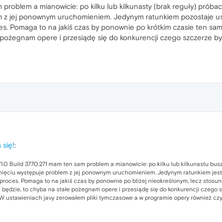
 problem a mianowicie: po kilku lub kilkunasty (brak reguły) próbac
lem z jej ponownym uruchomieniem. Jedynym ratunkiem pozostaje usu
 Pomaga to na jakiś czas by ponownie po krótkim czasie ten sam prob
łe pożegnam opere i przesiądę się do konkurencji czego szczerze 
 się!
:
1.0 Build 3770.271 mam ten sam problem a mianowicie: po kilku lub kilkunastu busz
knięciu występuje problem z jej ponownym uruchomieniem. Jedynym ratunkiem jest 
oces. Pomaga to na jakiś czas by ponownie po bliżej nieokreślonym, lecz stosunk
alej będzie, to chyba na stałe pożegnam opere i przesiądę się do konkurencji czeg
W ustawieniach javy zerowałem pliki tymczasowe a w programie opery również czy