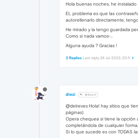
Hola buenas noches, he instalado 
EL problema es que las contraseña
autorellenarlo directamente, tengo 
He mirado y la tengo guardada pero
Como si nada vamos-..
Alguna ayuda ? Gracias !
2 Replies
Last reply
28 Jul 2023, 20:11
diezi
@Guest
@delreves Hola! hay sitios que ti
páginas)
Opera chequea si tiene la opción a
completándola de cualquier forma
Si lo que sucede es con TODAS las