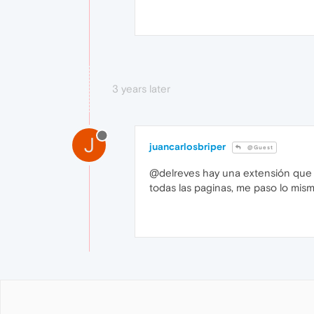
3 years later
J
juancarlosbriper
@Guest
@delreves hay una extensión que s
todas las paginas, me paso lo mism