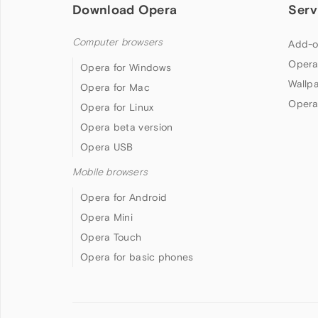
Download Opera
Serv
Computer browsers
Add-o
Opera
Opera for Windows
Wallp
Opera for Mac
Opera
Opera for Linux
Opera beta version
Opera USB
Mobile browsers
Opera for Android
Opera Mini
Opera Touch
Opera for basic phones