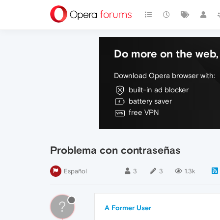
Do more on the web, 
Download Opera browser with:
built-in ad blocker
battery saver
free VPN
Problema con contraseñas
Español
3
3
1.3k
?
A Former User