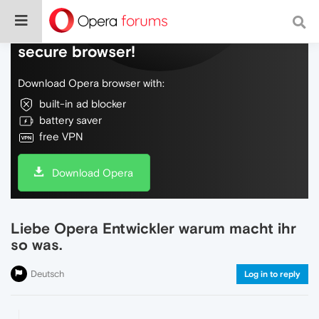
Do more on the web, with a fast and
secure browser!
Download Opera browser with:
built-in ad blocker
battery saver
free VPN
Download Opera
Liebe Opera Entwickler warum macht ihr
so was.
Deutsch
Log in to reply