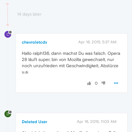
14 days later
C
chevroletcdx
Apr 16, 2015, 5:37 AM
Hallo ralph136, dann machst Du was falsch. Opera
28 läuft super, bin von Mozilla gewechselt, nur
noch unzufrieden mit Geschwindigkeit, Abstürze
u.a.
0
D
Deleted User
Apr 16, 2015, 11:03 AM