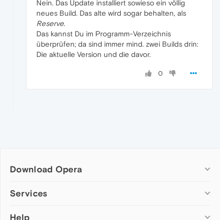
Nein. Das Update installiert sowieso ein völlig
neues Build. Das alte wird sogar behalten, als
Reserve
.
Das kannst Du im Programm-Verzeichnis
überprüfen; da sind immer mind. zwei Builds drin:
Die aktuelle Version und die davor.
0
Download Opera
Computer browsers
Services
Opera for Windows
Help
Add-ons
Opera for Mac