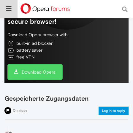
Do more on the web, with a fast and
secure browser!
Download Opera browser with:
built-in ad blocker
battery saver
free VPN
Download Opera
Gespeicherte Zugangsdaten
Deutsch
Log in to reply