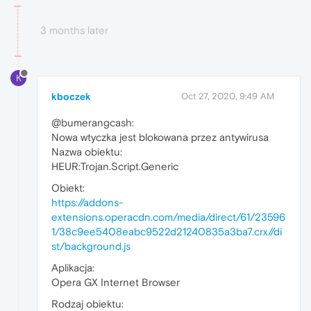
3 months later
K
kboczek
Oct 27, 2020, 9:49 AM
@bumerangcash:
Nowa wtyczka jest blokowana przez antywirusa
Nazwa obiektu:
HEUR:Trojan.Script.Generic
Obiekt:
https://addons-
extensions.operacdn.com/media/direct/61/23596
1/38c9ee5408eabc9522d21240835a3ba7.crx//di
st/background.js
Aplikacja:
Opera GX Internet Browser
Rodzaj obiektu: