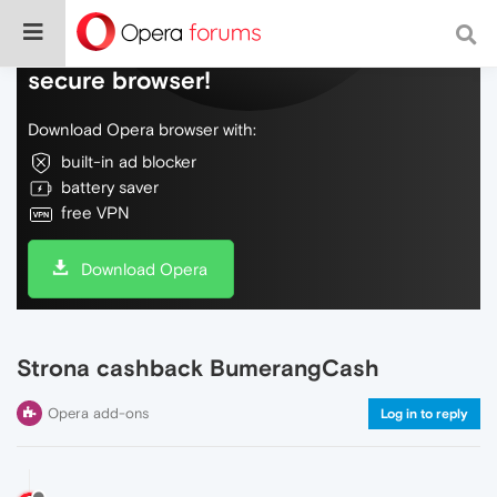
Do more on the web, with a fast and
secure browser!
Download Opera browser with:
built-in ad blocker
battery saver
free VPN
Download Opera
Strona cashback BumerangCash
Opera add-ons
Log in to reply