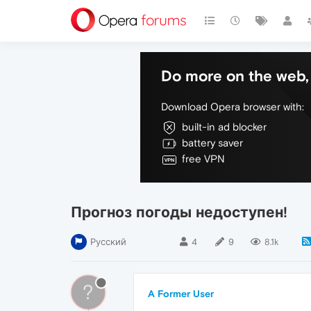
Do more on the web, 
Download Opera browser with:
built-in ad blocker
battery saver
free VPN
Прогноз погоды недоступен!
Русский
4
9
8.1k
?
A Former User