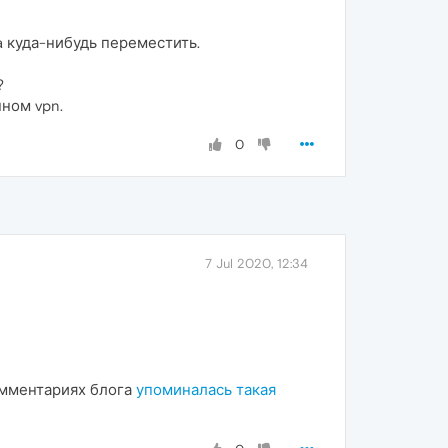
a куда-нибудь переместить.
?
ном vpn.
0
7 Jul 2020, 12:34
омментариях блога
упоминалась такая