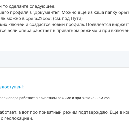
ый то сделайте следующее.
шего профиля в "Документы". Можно еще из кэша папку oper
ь можно в opera://about (см. под Пути).
яких ключей и создастся новый профиль. Появляется виджет
тся если опера работает в приватном режиме и при включен
едоступен!
:
 если опера работает в приватном режиме и при включенном vpn.
работает, а вот про приватный режим подтверждаю. Еще в к
е с геолокацией.