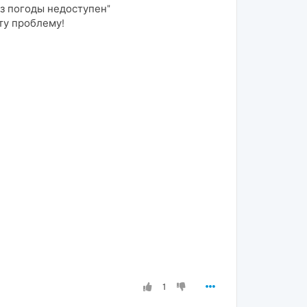
оз погоды недоступен"
ту проблему!
1