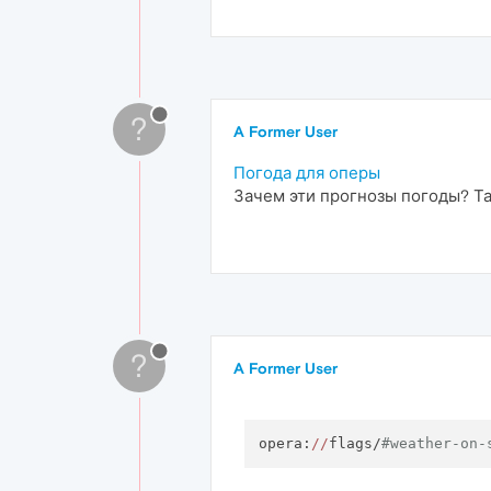
?
A Former User
Погода для оперы
Зачем эти прогнозы погоды? Т
?
A Former User
opera:
//
flags/
#weather-on-