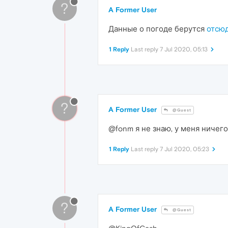
?
A Former User
Данные о погоде берутся
отсю
1 Reply
Last reply
7 Jul 2020, 05:13
?
A Former User
@Guest
@fonm я не знаю, у меня ничего
1 Reply
Last reply
7 Jul 2020, 05:23
?
A Former User
@Guest