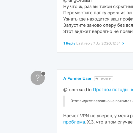
@KingOfGash
Ну что ж, раз вы такой скрытн
Переместите папку opera из ва
Узнать где находится ваш профил
Запустите заново оперу без вс
Этот виджет вероятно не появи
1 Reply
Last reply
7 Jul 2020, 12:34
?
A Former User
@Guest
@fonm said in
Прогноз погоды н
Этот виджет вероятно не появится
Насчет VPN не уверен, у меня 
проблема
. Х.З. что в том случа