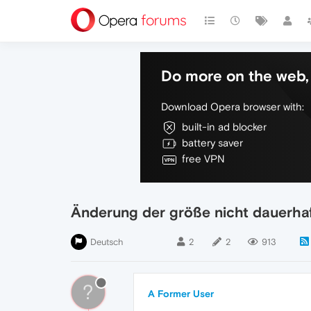
Do more on the web, 
Download Opera browser with:
built-in ad blocker
battery saver
free VPN
Änderung der größe nicht dauerha
Deutsch
2
2
913
?
A Former User