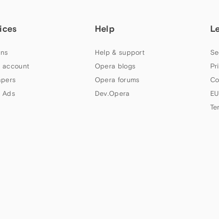
ices
Help
L
ns
Help & support
Se
 account
Opera blogs
Pr
apers
Opera forums
Co
 Ads
Dev.Opera
EU
Te