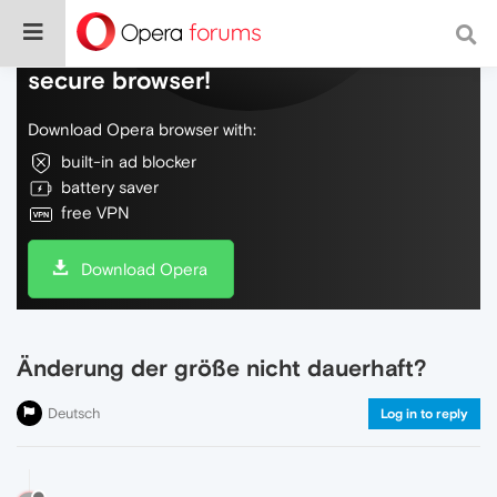
Do more on the web, with a fast and
secure browser!
Download Opera browser with:
built-in ad blocker
battery saver
free VPN
Download Opera
Änderung der größe nicht dauerhaft?
Deutsch
Log in to reply