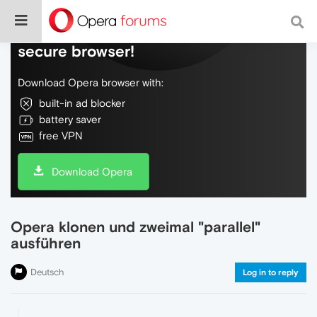
Do more on the web, with a fast and
secure browser!
Download Opera browser with:
built-in ad blocker
battery saver
free VPN
Download Opera
Opera klonen und zweimal "parallel"
ausführen
Deutsch
Log in to reply