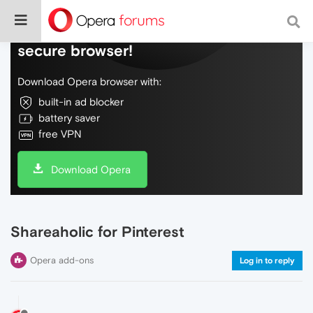
Do more on the web, with a fast and
secure browser!
Download Opera browser with:
built-in ad blocker
battery saver
free VPN
Download Opera
Shareaholic for Pinterest
Opera add-ons
Log in to reply