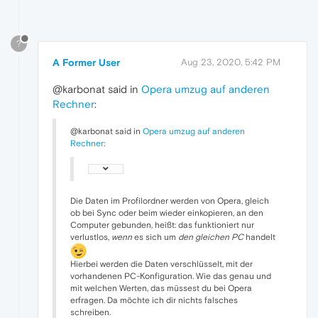
?
A Former User
Aug 23, 2020, 5:42 PM
@karbonat said in
Opera umzug auf anderen
Rechner
:
@karbonat said in
Opera umzug auf anderen
Rechner
:
Die Daten im Profilordner werden von Opera, gleich
ob bei Sync oder beim wieder einkopieren, an den
Computer gebunden, heißt: das funktioniert nur
verlustlos,
wenn
es sich um
den gleichen PC
handelt
Hierbei werden die Daten verschlüsselt, mit der
vorhandenen PC-Konfiguration. Wie das genau und
mit welchen Werten, das müssest du bei Opera
erfragen. Da möchte ich dir nichts falsches
schreiben.