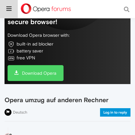
Do more on the web, with a fast and
secure browser!
Download Opera browser with:
built-in ad blocker
battery saver
free VPN
Download Opera
Opera umzug auf anderen Rechner
Deutsch
Log in to reply