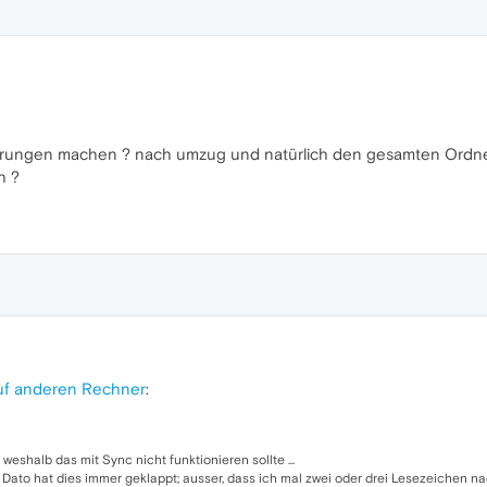
ungen machen ? nach umzug und natürlich den gesamten Ordner Op
h ?
uf anderen Rechner
:
eshalb das mit Sync nicht funktionieren sollte ...
s Dato hat dies immer geklappt; ausser, dass ich mal zwei oder drei Lesezeichen 