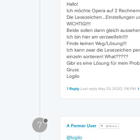
Hallo!
Ich möchte Opera auf 2 Rechnern
Die Lesezeichen....Einstellungen
WICHTIG!!!!
Beide sollen dann gleich aussehen.
Ich bin hier am verzweifeln!!!!
Finde keinen Weg/Lösung!!!
Ich kann zwar die Lesezeichen per
einzeln sortieren! What?????
Gibr es eine Lösung für mein Pro
Gruss
Logilo
1 Reply
Last reply
May 23, 2020, 1:16 PM
?
A Former User
@Guest
@logilo