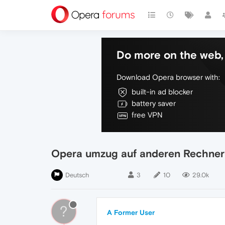
Do more on the web, 
Download Opera browser with:
built-in ad blocker
battery saver
free VPN
Opera umzug auf anderen Rechner
Deutsch
3
10
29.0k
?
A Former User