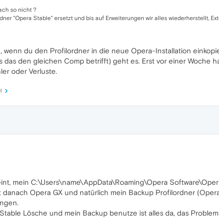
ach so nicht ?
r "Opera Stable" ersetzt und bis auf Erweiterungen wir alles wiederherstellt, Ex
 wenn du den Profilordner in die neue Opera-Installation einkop
alls das den gleichen Comp betrifft) geht es. Erst vor einer Woch
er oder Verluste.
M
int, mein C:\Users\name\AppData\Roaming\Opera Software\Opera G
rt danach Opera GX und natürlich mein Backup Profilordner (Oper
ungen.
table Lösche und mein Backup benutze ist alles da, das Problem 