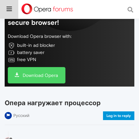
Do more on the web, with a fast and
secure browser!
Download Opera browser with:
built-in ad blocker
battery saver
free VPN
Download Opera
Опера нагружает процессор
Русский
Log in to reply