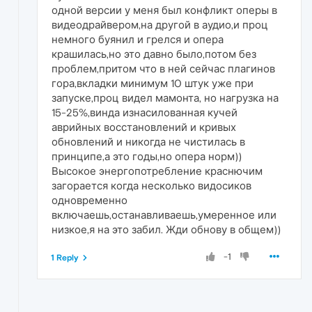
одной версии у меня был конфликт оперы в
видеодрайвером,на другой в аудио,и проц
немного буянил и грелся и опера
крашилась,но это давно было,потом без
проблем,притом что в ней сейчас плагинов
гора,вкладки минимум 10 штук уже при
запуске,проц видел мамонта, но нагрузка на
15-25%,винда изнасилованная кучей
аврийных восстановлений и кривых
обновлений и никогда не чистилась в
принципе,а это годы,но опера норм))
Высокое энергопотребление краснючим
загорается когда несколько видосиков
одновременно
включаешь,останавливаешь,умеренное или
низкое,я на это забил. Жди обнову в общем))
-1
1 Reply