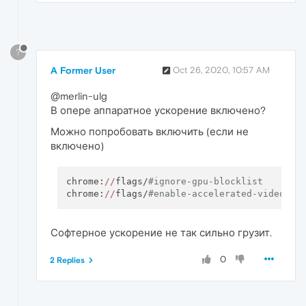
?
A Former User
Oct 26, 2020, 10:57 AM
@merlin-ulg
В опере аппаратное ускорение включено?
Можно попробовать включить (если не
включено)
chrome:
//
flags/
#ignore-gpu-blocklist
chrome:
//
flags/
#enable-accelerated-video-de
Софтерное ускорение не так сильно грузит.
0
2 Replies