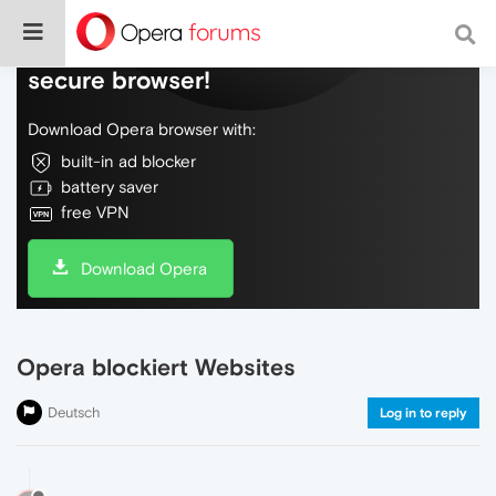
Do more on the web, with a fast and
secure browser!
Download Opera browser with:
built-in ad blocker
battery saver
free VPN
Download Opera
Opera blockiert Websites
Deutsch
Log in to reply