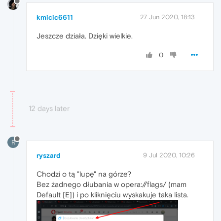
kmicic6611
27 Jun 2020, 18:13
Jeszcze działa. Dzięki wielkie.
0
12 days later
R
ryszard
9 Jul 2020, 10:26
Chodzi o tą "lupę" na górze?
Bez żadnego dłubania w opera://flags/ (mam
Default [E]) i po kliknięciu wyskakuje taka lista.