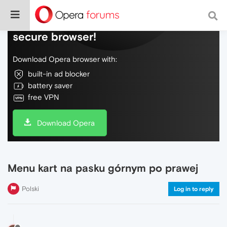
Do more on the web, with a fast and
secure browser!
Download Opera browser with:
built-in ad blocker
battery saver
free VPN
Download Opera
Menu kart na pasku górnym po prawej
Polski
Log in to reply