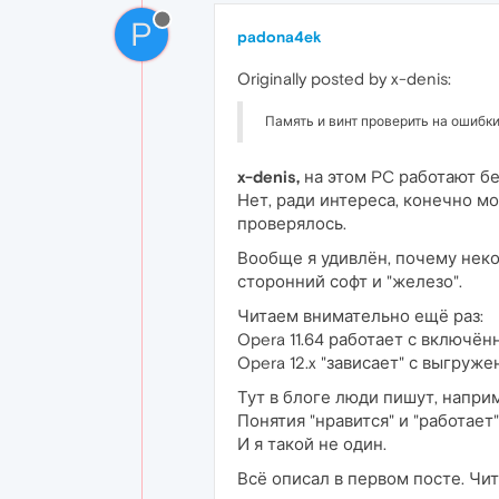
P
padona4ek
Originally posted by x-denis:
Память и винт проверить на ошибки
x-denis,
на этом PC работают бе
Нет, ради интереса, конечно мо
проверялось.
Вообще я удивлён, почему неко
сторонний софт и "железо".
Читаем внимательно ещё раз:
Opera 11.64 работает с включё
Opera 12.x "зависает" с выгру
Тут в блоге люди пишут, например
Понятия "нравится" и "работает"
И я такой не один.
Всё описал в первом посте. Чи