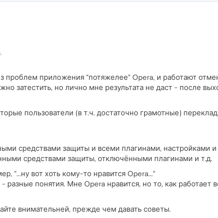
.
з проблем приложения "потяжелее" Opera, и работают отмен
жно затестить, но лично мне результата не даст - после вых
торые пользователи (в т.ч. достаточно грамотные) перекл
нными средствами защиты и всеми плагинами, настройками и 
женными средствами защиты, отключёнными плагинами и т.д.
, "...ну вот хоть кому-то нравится Opera..."
 - разные понятия. Мне Opera нравится, но то, как работает ве
тайте внимательней, прежде чем давать советы.