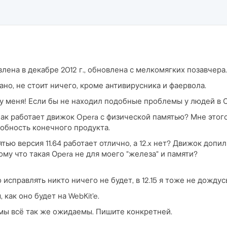
влена в декабре 2012 г., обновлена с мелкомягких позавчера.
сано, не стоит ничего, кроме антивирусника и фаервола.
 у меня! Если бы не находил подобные проблемы у людей в С
 Как работает движок Opera с физической памятью? Мне этого
обность конечного продукта.
тью версия 11.64 работает отлично, а 12.x нет? Движок допил
ому что такая Оpera не для моего "железа" и памяти?
о исправлять никто ничего не будет, в 12.15 я тоже не дождус
как оно будет на WebKit'e.
мы всё так же ожидаемы. Пишите конкретней.