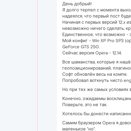
День добрый!
Я долго терпел с момента выход
надеялся, что первый пост буде
Начиная с первых версий 12.x и
невозможно ничего сделать, кро
Единственное, что возможно - з
Мой конфиг - Win XP Pro SP3 (ор
GeForce GTS 250.
Сейчас версия Opera - 12.14.
Все шаманства, которые я нашё
геопозиционирований, плагинов,
Софт обновлён весь на компе.
Попробовал воткнуть чисто eng
Но при тех же самых условиях в
Конечно, ожидаемы восклицания 
Поверьте, это не так.
Хотелось бы донести написанно
Самим браузером Opera я доволе
маленькое "но".