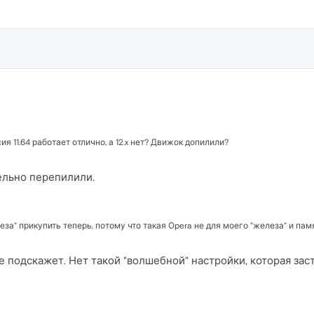
 11.64 работает отлично, а 12.x нет? Движок допилили?
ельно перепилили.
леза" прикупить теперь, потому что такая Оpera не для моего "железа" и пам
е подскажет. Нет такой "волшебной" настройки, которая зас