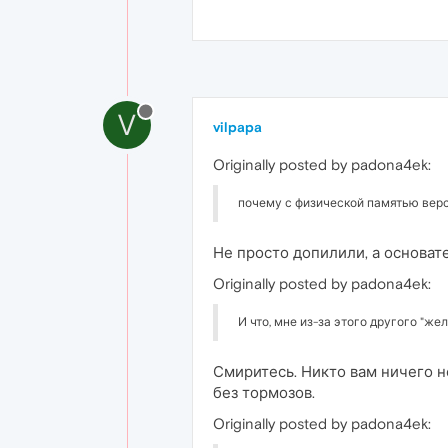
V
vilpapa
Originally posted by padona4ek:
почему с физической памятью версия
Не просто допилили, а основат
Originally posted by padona4ek:
И что, мне из-за этого другого "же
Смиритесь. Никто вам ничего н
без тормозов.
Originally posted by padona4ek: