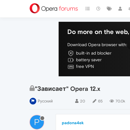
Do more on the web, 
Download Opera browser with:
built-in ad blocker
battery saver
free VPN
"Зависает" Opera 12.x
Русский
20
65
70.0k
P
padona4ek