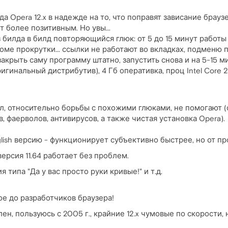
а Opera 12.x в надежде на то, что поправят зависание брауз
т более позитивным. Но увы...
з билда в билд повторяющийся глюк: от 5 до 15 минут работы
ме прокрутки... ссылки не работают во вкладках, подменю п
акрыть саму программу штатно, запустить снова и на 5-15 м
игинальный дистрибутив), 4 Гб оперативка, проц Intel Core 2 
л, относительно борьбы с похожими глюками, не помогают 
 фаерволов, антивирусов, а также чистая установка Opera).
lish версию - функционирует субъективно быстрее, но от пр
ерсия 11.64 работает без проблем.
типа "Да у вас просто руки кривые!" и т.д.
е до разработчиков браузера!
н, пользуюсь с 2005 г., крайние 12.x чумовые по скорости,