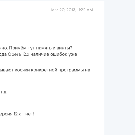
Mar 20, 2013, 11:22 AM
но. Причём тут память и винты?
ода Opera 12.x наличие ошибок уже
адывают косяки конкретной программы на
т.д.
рсия 12.x - нет!