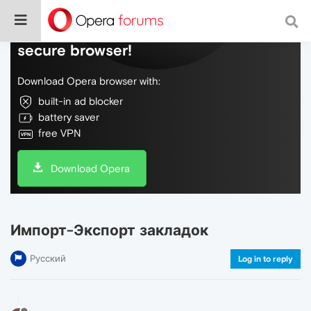
Do more on the web, with a fast and
secure browser!
Download Opera browser with:
built-in ad blocker
battery saver
free VPN
Download Opera
Импорт-Экспорт закладок
Русский
Log in to reply