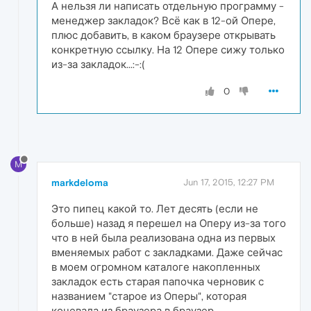
А нельзя ли написать отдельную программу -
менеджер закладок? Всё как в 12-ой Опере,
плюс добавить, в каком браузере открывать
конкретную ссылку. На 12 Опере сижу только
из-за закладок...:-:(
0
M
markdeloma
Jun 17, 2015, 12:27 PM
Это пипец какой то. Лет десять (если не
больше) назад я перешел на Оперу из-за того
что в ней была реализована одна из первых
вменяемых работ с закладками. Даже сейчас
в моем огромном каталоге накопленных
закладок есть старая папочка черновик с
названием "старое из Оперы", которая
кочевала из браузера в браузер.