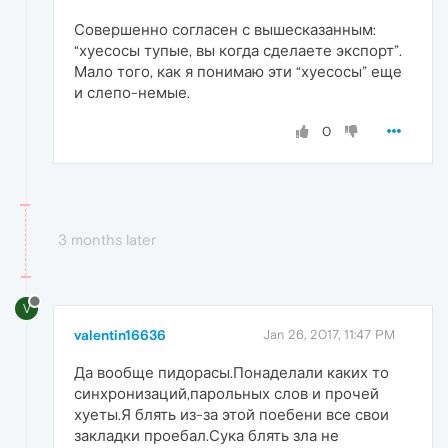
Совершенно согласен с вышесказанным:
“хуесосы тупые, вы когда сделаете экспорт”.
Мало того, как я понимаю эти “хуесосы” еще
и слепо-немые.
0
3 months later
V
valentin16636
Jan 26, 2017, 11:47 PM
Да вообще пидорасы.Понаделали каких то
синхронизаций,парольных слов и прочей
хуеты.Я блять из-за этой поебени все свои
закладки проебал.Сука блять зла не