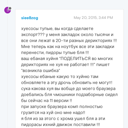
S
siee8zog
May 20, 2015, 3:44 PM
хуесосы тупые, вы когда сделаете
экспорт??? у меня закладок около тысячи и
все они лежат в 20-ти разных дерикториях !!!
Мне теперь как на ноутбук все эти закладки
перенести, пидоры тупые бля !!!
ваш ебаная хуйня "ПОДЕЛИТЬСЯ во многих
дерикториях не хуя не работает !!!" пишет
"возникла ошибка"
хуесосы ебаные какую то хуйню там
обновляете а эту дрочь обновить не могут!
сука какова хуя вы вобще до моего браузера
доебались бля чмошники подзаборные сидел
бы сейчас на 11 версии !!
при запуске браузера комп полностью
грузится на хуй оно мне надо!!
я бля из за этого с хрома ушел бля а эти
пидорасы ихний движок поставили !!!