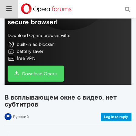
Do more on the web, with a fast and
secure browser!
Download Opera browser with:
built-in ad blocker
battery saver
free VPN
Download Opera
В всплывающем окне с видео, нет
субтитров
Русский
Log in to reply