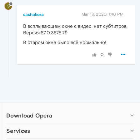
S
sashakera
Mar 18, 2020, 1:40 PM
В всплывающем окне с видео, нет субтитров.
Версия:67.0.3575.79
В старом окне было всё нормально!
0
Download Opera
Computer browsers
Services
Opera for Windows