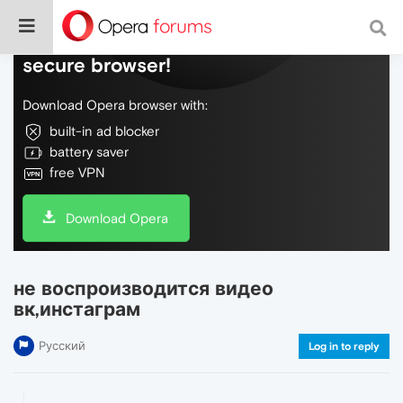
Do more on the web, with a fast and
secure browser!
Download Opera browser with:
built-in ad blocker
battery saver
free VPN
Download Opera
не воспроизводится видео
вк,инстаграм
Русский
Log in to reply