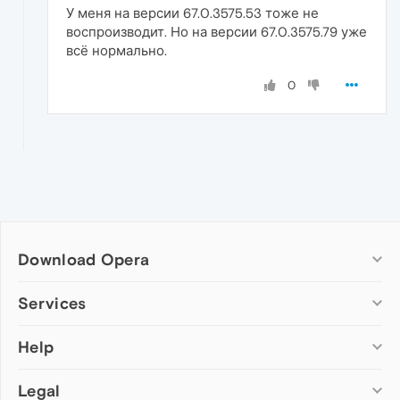
У меня на версии 67.0.3575.53 тоже не
воспроизводит. Но на версии 67.0.3575.79 уже
всё нормально.
0
Download Opera
Computer browsers
Services
Opera for Windows
Help
Add-ons
Opera for Mac
Opera account
Opera for Linux
Legal
Wallpapers
Help & support
Opera beta version