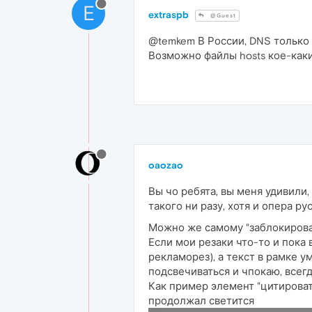
E
extraspb
@Guest
@temkem В России, DNS только 
Возможно файлы hosts кое-как
oaozao
Вы чо ребята, вы меня удивили,
такого ни разу, хотя и опера р
Можно же самому "заблокироват
Если мои резаки что-то и пока
рекламорез), а текст в рамке 
подсвечиваться и чпокаю, всег
Как пример элемент "цитировать
продолжал светится