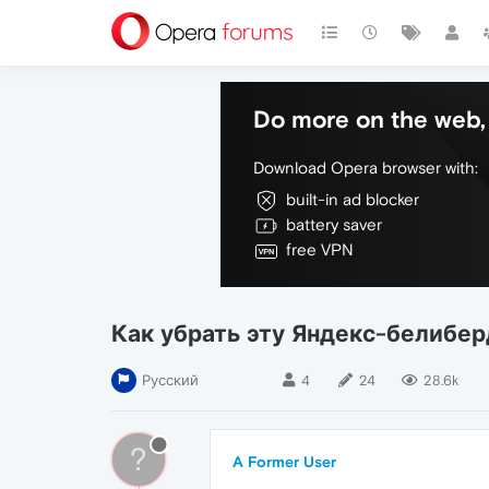
Do more on the web, 
Download Opera browser with:
built-in ad blocker
battery saver
free VPN
Как убрать эту Яндекс-белибер
Русский
4
24
28.6k
?
A Former User