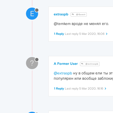
E
extraspb
@Guest
@temkem вроде не менял его.
1 Reply
Last reply
5 Mar 2020, 16:06
?
A Former User
@extraspb
@extraspb
ну в общем ели ты эт
популярен или вообще заблоки
1 Reply
Last reply
5 Mar 2020, 16:16