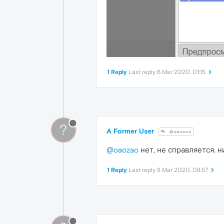
1 Reply
Last reply
6 Mar 2020, 01:15
?
A Former User
@oaozao
@oaozao
нет, не справляется. н
1 Reply
Last reply
8 Mar 2020, 08:57