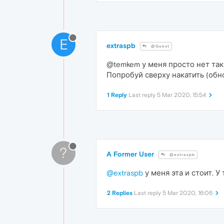
E
extraspb
@Guest
@temkem у меня просто нет таког
Попробуй сверху накатить (об
1 Reply
Last reply
5 Mar 2020, 15:54
?
A Former User
@extraspb
@extraspb
у меня эта и стоит. У
2 Replies
Last reply
5 Mar 2020, 16:06