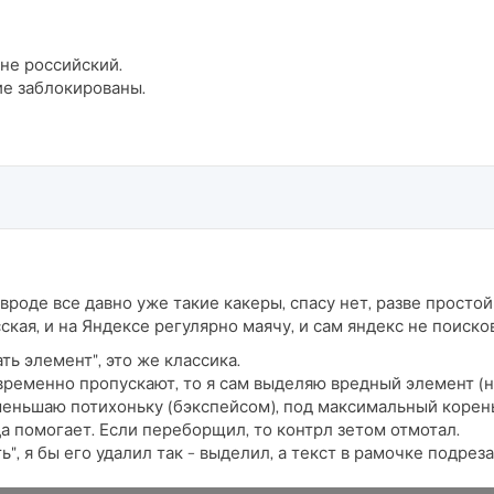
не российский.
ие заблокированы.
 вроде все давно уже такие какеры, спасу нет, разве просто
усская, и на Яндексе регулярно маячу, и сам яндекс не поиск
ь элемент", это же классика.
 временно пропускают, то я сам выделяю вредный элемент (
уменьшаю потихоньку (бэкспейсом), под максимальный коре
да помогает. Если переборщил, то контрл зетом отмотал.
", я бы его удалил так - выделил, а текст в рамочке подреза