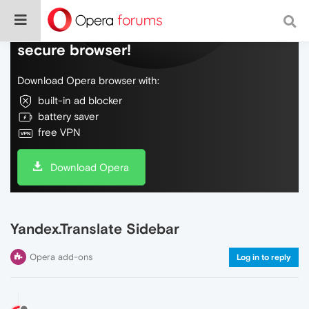
Do more on the web, with a fast and
secure browser!
Download Opera browser with:
built-in ad blocker
battery saver
free VPN
Download Opera
Yandex.Translate Sidebar
Opera add-ons
Log in to reply