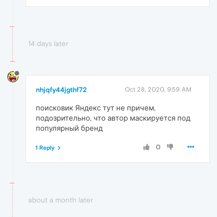
14 days later
nhjqfy44jgthf72
Oct 28, 2020, 9:59 AM
поисковик Яндекс тут не причем,
подозрительно, что автор маскируется под
популярный бренд
0
1 Reply
about a month later