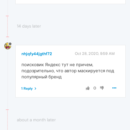
14 days later
nhjqfy44jgthf72
Oct 28, 2020, 9:59 AM
поисковик Яндекс тут не причем,
подозрительно, что автор маскируется под
популярный бренд
0
1 Reply
about a month later