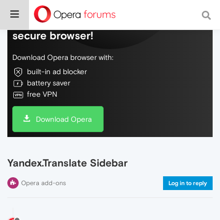
Do more on the web, with a fast and
secure browser!
Download Opera browser with:
built-in ad blocker
battery saver
free VPN
Download Opera
Yandex.Translate Sidebar
Opera add-ons
Log in to reply