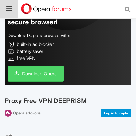
Do more on the web, with a fast and
secure browser!
Download Opera browser with:
built-in ad blocker
battery saver
free VPN
Download Opera
Proxy Free VPN DEEPRISM
Opera add-ons
Log in to reply