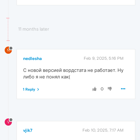
11 months later
N
nedlesha
Feb 9, 2025, 5:16 PM
С новой версией вордстата не работает. Ну
либо я не понял как(
0
1 Reply
V
vjik7
Feb 10, 2025, 7:17 AM