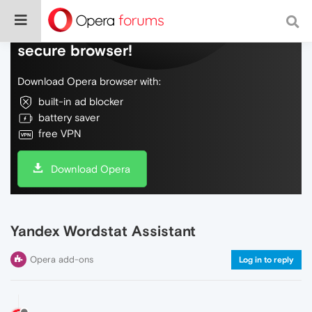
Do more on the web, with a fast and
secure browser!
Download Opera browser with:
built-in ad blocker
battery saver
free VPN
Download Opera
Yandex Wordstat Assistant
Opera add-ons
Log in to reply