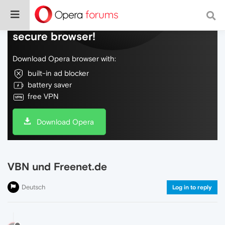
Do more on the web, with a fast and
secure browser!
Download Opera browser with:
built-in ad blocker
battery saver
free VPN
Download Opera
VBN und Freenet.de
Deutsch
Log in to reply