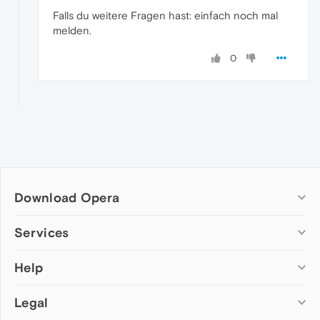
Falls du weitere Fragen hast: einfach noch mal
melden.
0
Download Opera
Computer browsers
Services
Opera for Windows
Help
Add-ons
Opera for Mac
Opera account
Opera for Linux
Legal
Wallpapers
Help & support
Opera beta version
Opera Ads
Opera blogs